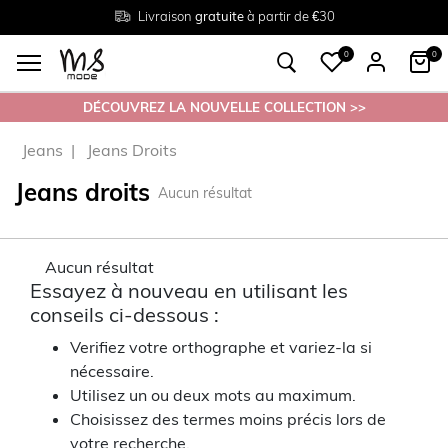
Livraison
Retour
Tailles du
gratuite
gratuit en magasin
38 au 54
à partir de €30
0
0
DÉCOUVREZ LA NOUVELLE COLLECTION >>
Jeans
Jeans Droits
Jeans droits
Aucun résultat
Aucun résultat
Essayez à nouveau en utilisant les
conseils ci-dessous :
Verifiez votre orthographe et variez-la si
nécessaire.
Utilisez un ou deux mots au maximum.
Choisissez des termes moins précis lors de
votre recherche.