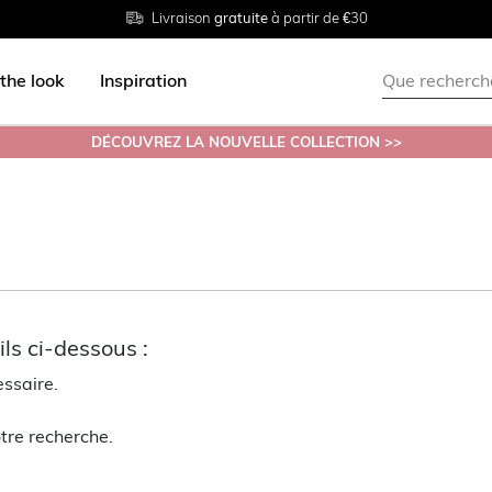
Livraison
Retour
Tailles du
gratuite
gratuit en magasin
38 au 54
à partir de €30
the look
Inspiration
DÉCOUVREZ LA NOUVELLE COLLECTION >>
ls ci-dessous :
essaire.
tre recherche.