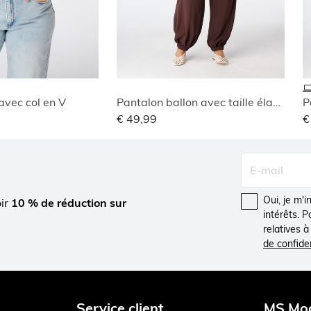
avec col en V
Pantalon ballon avec taille élastique
P
€ 49,99
€
Oui, je m'
oir
10 % de réduction sur
intérêts. 
relatives 
de confiden
Service client
MS Mo