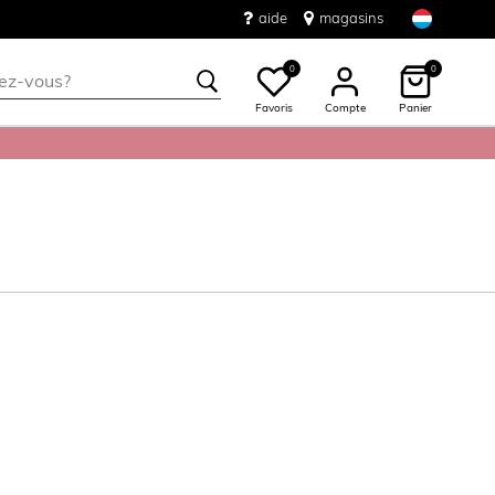
aide
magasins
0
0
Favoris
Compte
Panier