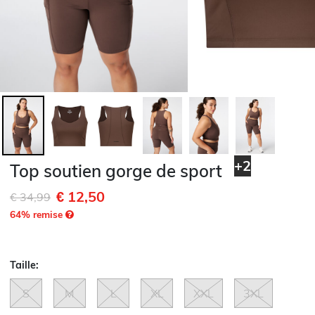
+2
Top soutien gorge de sport
€ 12,50
Remise de
à
€ 34,99
64
% remise
Taille:
S
M
L
XL
XXL
3XL