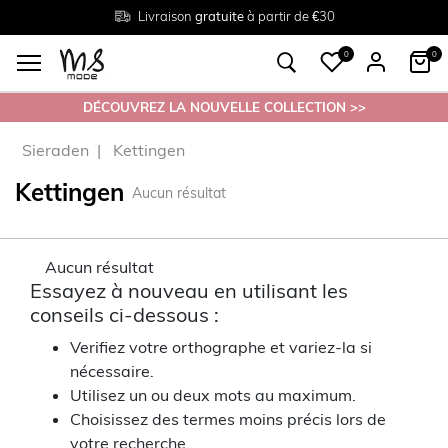
Livraison
Retour
Tailles du
gratuite
gratuit en magasin
38 au 54
à partir de €30
0
0
DÉCOUVREZ LA NOUVELLE COLLECTION >>
Sieraden
Kettingen
Kettingen
Aucun résultat
Aucun résultat
Essayez à nouveau en utilisant les
conseils ci-dessous :
Verifiez votre orthographe et variez-la si
nécessaire.
Utilisez un ou deux mots au maximum.
Choisissez des termes moins précis lors de
votre recherche.