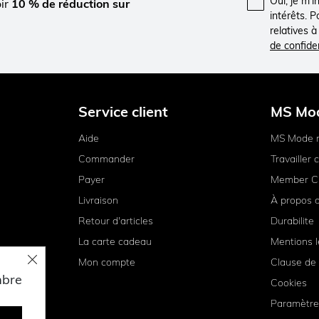
Oui, je m'
oir
10 % de réduction sur
intérêts. 
relatives 
de confiden
Service client
MS Mo
Aide
MS Mode 
Commander
Travailler
Payer
Member C
Livraison
À propos 
Retour d'articles
Durabilite
La carte cadeau
Mentions l
Mon compte
Clause de 
mbre
Cookies
Paramètre