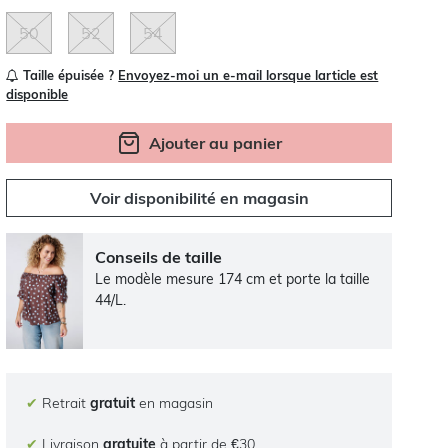
50
52
54
Taille épuisée ?
Envoyez-moi un e-mail lorsque larticle est
disponible
Ajouter au panier
Voir disponibilité en magasin
Conseils de taille
Le modèle mesure 174 cm et porte la taille
44/L.
✔
Retrait
gratuit
en magasin
✔
Livraison
gratuite
à partir de €30