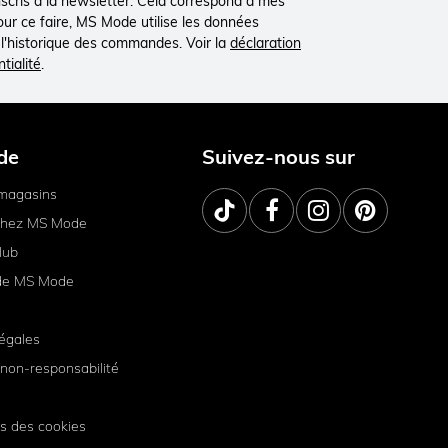
inscris à la newsletter. Cela correspond à mes
Pour ce faire, MS Mode utilise les données
à l'historique des commandes. Voir la
déclaration
tialité
.
de
Suivez-nous sur
magasins
 chez MS Mode
lub
de MS Mode
égales
non-responsabilité
s des cookies