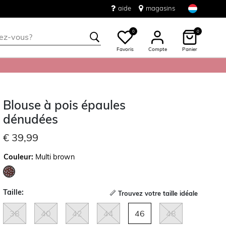
aide
magasins
0
0
Favoris
Compte
Panier
Blouse à pois épaules
dénudées
€ 39,99
Couleur:
Multi brown
sélectionné
Taille:
Trouvez votre taille idéale
38
40
42
44
46
48