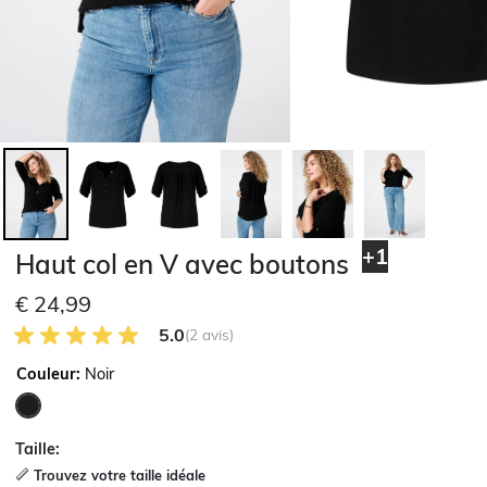
+1
Haut col en V avec boutons
€ 24,99
5.0 sur 5 avis des clients
5.0
(2 avis)
Couleur:
Noir
sélectionné
Taille:
Trouvez votre taille idéale