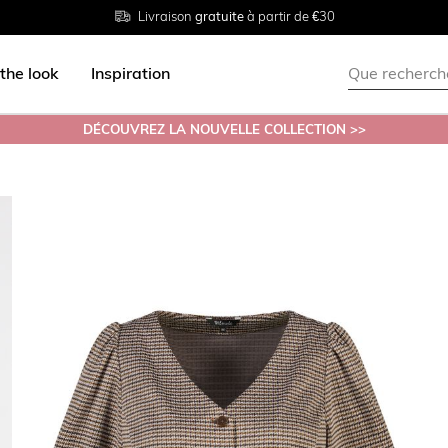
Livraison
Retour
Tailles du
gratuite
gratuit en magasin
38 au 54
à partir de €30
the look
Inspiration
DÉCOUVREZ LA NOUVELLE COLLECTION >>