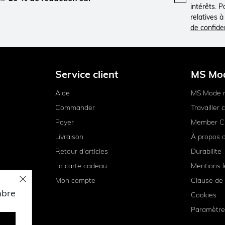
intérêts. 
relatives 
de confiden
Service client
MS Mo
Aide
MS Mode 
Commander
Travailler
Payer
Member C
Livraison
À propos 
Retour d'articles
Durabilite
La carte cadeau
Mentions l
Mon compte
Clause de 
mbre
Cookies
Paramètre