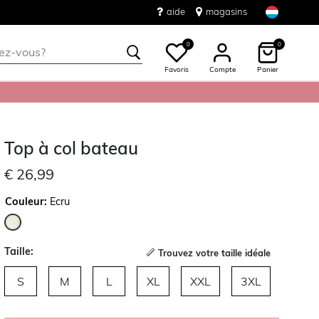
aide
magasins
0
0
Favoris
Compte
Panier
Top à col bateau
€ 26,99
Couleur:
Ecru
sélectionné
Taille:
Trouvez votre taille idéale
S
M
L
XL
XXL
3XL