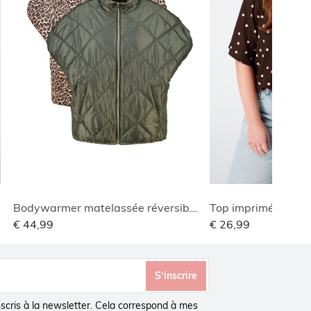
Bodywarmer matelassée réversible
Top imprimé avec c
€ 44,99
€ 26,99
S’inscrire
inscris à la newsletter. Cela correspond à mes