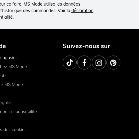
Pour ce faire, MS Mode utilise les données
à l'historique des commandes. Voir la
déclaration
tialité
.
de
Suivez-nous sur
magasins
 chez MS Mode
lub
de MS Mode
égales
non-responsabilité
s des cookies