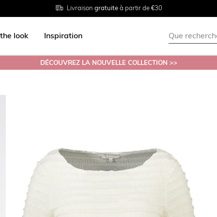
Livraison
Retour
Tailles du
gratuite
gratuit en magasin
38 au 54
à partir de €30
the look
Inspiration
DÉCOUVREZ LA NOUVELLE COLLECTION >>