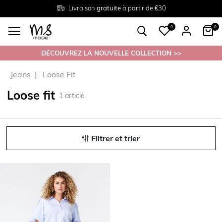
Livraison
Retour
Tailles du
gratuite
gratuit en magasin
38 au 54
à partir de €30
0
0
DÉCOUVREZ LA NOUVELLE COLLECTION >>
Jeans
Loose Fit
Loose fit
1
article
Filtrer et trier