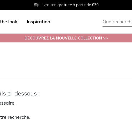
Livraison
Retour
Tailles du
gratuite
gratuit en magasin
38 au 54
à partir de €30
the look
Inspiration
DÉCOUVREZ LA NOUVELLE COLLECTION >>
ls ci-dessous :
essaire.
tre recherche.