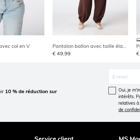
avec col en V
Pantalon ballon avec taille élastique
P
€ 49,99
€
Oui, je m'
oir
10 % de réduction sur
intérêts. 
relatives 
de confiden
Service client
MS Mo