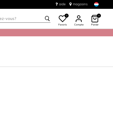
aide
magasins
0
0
Favoris
Compte
Panier