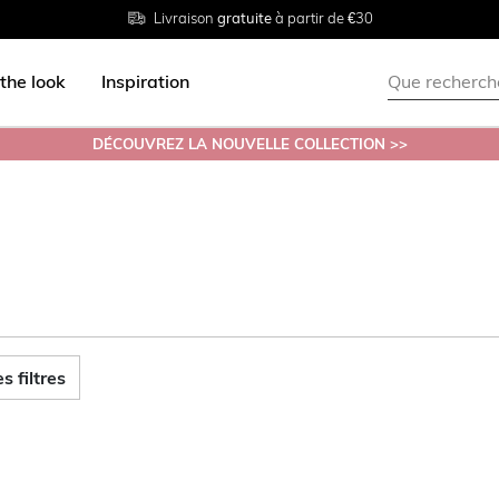
Livraison
Retour
Tailles du
gratuite
gratuit en magasin
38 au 54
à partir de €30
the look
Inspiration
DÉCOUVREZ LA NOUVELLE COLLECTION >>
s filtres