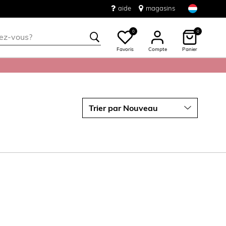
aide
magasins
0
0
Favoris
Compte
Panier