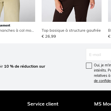
quement
Blouse sans manches à col montant
Top basique à structure gaufrée
B
€ 26,99
€
Oui, je m'
oir
10 % de réduction sur
intérêts. 
relatives 
de confiden
Service client
MS Mo