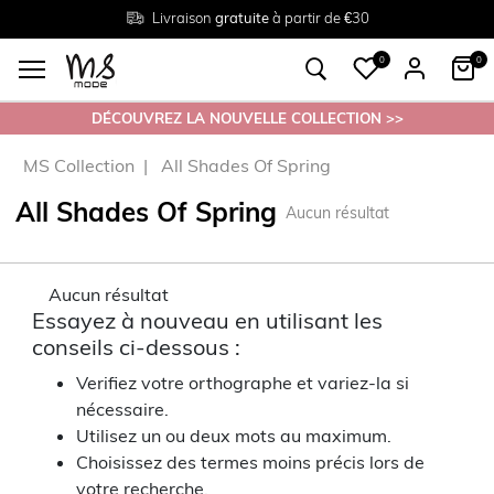
Livraison
Retour
Tailles du
gratuite
gratuit en magasin
38 au 54
à partir de €30
0
0
DÉCOUVREZ LA NOUVELLE COLLECTION >>
MS Collection
All Shades Of Spring
All Shades Of Spring
Aucun résultat
Aucun résultat
Essayez à nouveau en utilisant les
conseils ci-dessous :
Verifiez votre orthographe et variez-la si
nécessaire.
Utilisez un ou deux mots au maximum.
Choisissez des termes moins précis lors de
votre recherche.