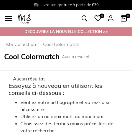
Livraison
Retour
Tailles du
gratuite
gratuit en magasin
38 au 54
à partir de €30
0
0
DÉCOUVREZ LA NOUVELLE COLLECTION >>
MS Collection
Cool Colormatch
Cool Colormatch
Aucun résultat
Aucun résultat
Essayez à nouveau en utilisant les
conseils ci-dessous :
Verifiez votre orthographe et variez-la si
nécessaire.
Utilisez un ou deux mots au maximum.
Choisissez des termes moins précis lors de
votre recherche.