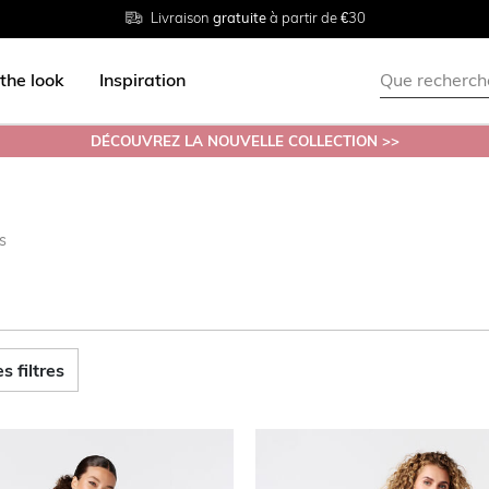
Livraison
Retour
Tailles du
gratuite
gratuit en magasin
38 au 54
à partir de €30
the look
Inspiration
DÉCOUVREZ LA NOUVELLE COLLECTION >>
es
s filtres