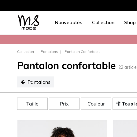
Nouveautés
Collection
Shop 
Collection
Pantalons
Pantalon Confortable
Pantalon confortable
22
articl
Pantalons
sélectionné Pantalons
Taille
Prix
Couleur
Tous le