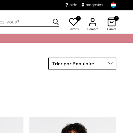
aide
magasins
0
0
Favoris
Compte
Panier