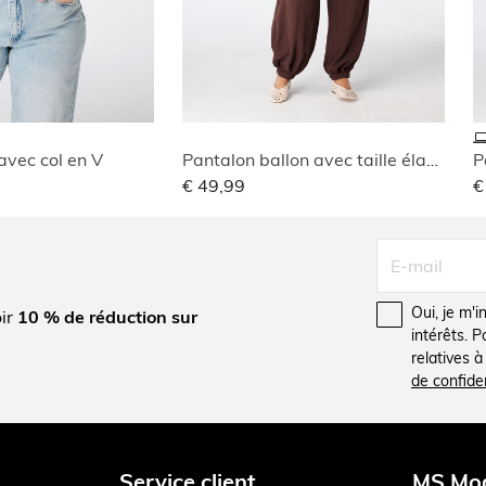
avec col en V
Pantalon ballon avec taille élastique
P
€ 49,99
€
Oui, je m'
oir
10 % de réduction sur
intérêts. 
relatives 
de confiden
Service client
MS Mo