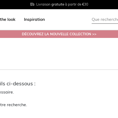
Livraison
Retour
Tailles du
gratuite
gratuit en magasin
38 au 54
à partir de €30
the look
Inspiration
DÉCOUVREZ LA NOUVELLE COLLECTION >>
ls ci-dessous :
essaire.
tre recherche.