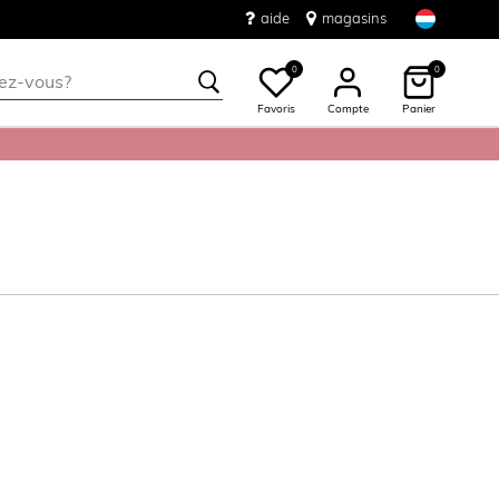
aide
magasins
0
0
Favoris
Compte
Panier