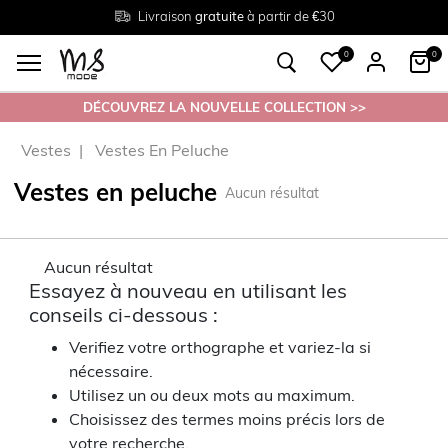
Livraison
Retour
Tailles du
gratuite
gratuit en magasin
38 au 54
à partir de €30
0
0
DÉCOUVREZ LA NOUVELLE COLLECTION >>
Vestes
Vestes En Peluche
Vestes en peluche
Aucun résultat
Aucun résultat
Essayez à nouveau en utilisant les
conseils ci-dessous :
Verifiez votre orthographe et variez-la si
nécessaire.
Utilisez un ou deux mots au maximum.
Choisissez des termes moins précis lors de
votre recherche.