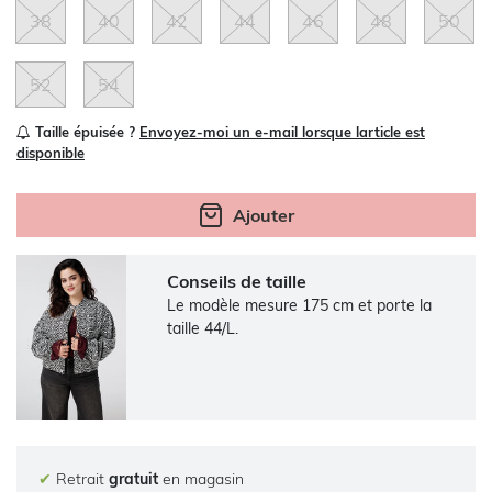
38
40
42
44
46
48
50
52
54
Taille épuisée ?
Envoyez-moi un e-mail lorsque larticle est
disponible
Ajouter
Conseils de taille
Le modèle mesure 175 cm et porte la
taille 44/L.
✔
Retrait
gratuit
en magasin