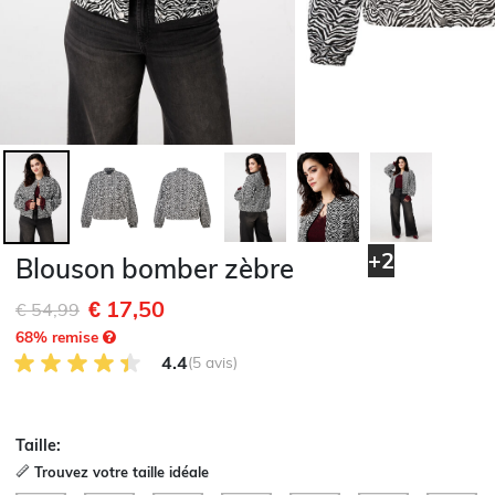
+2
Blouson bomber zèbre
€ 17,50
Remise de
à
€ 54,99
68
% remise
4.4 sur 5 avis des clients
4.4
(5 avis)
Taille:
Trouvez votre taille idéale