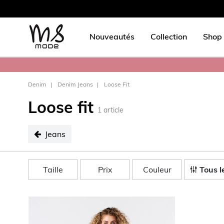
Nouveautés
Collection
Shop 
Denim
Denim Jeans
Loose Fit
Loose fit
1
article
Jeans
sélectionné Jeans
Taille
Prix
Couleur
Tous le