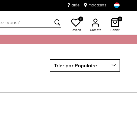
aide
magasins
0
0
Favoris
Compte
Panier