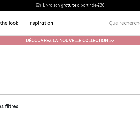
Livraison
Retour
Tailles du
gratuite
gratuit en magasin
38 au 54
à partir de €30
the look
Inspiration
DÉCOUVREZ LA NOUVELLE COLLECTION >>
s filtres