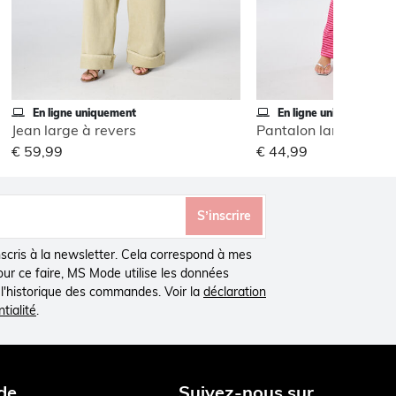
En ligne uniquement
En ligne uniquement
Jean large à revers
Pantalon large à tail
€ 59,99
€ 44,99
S’inscrire
inscris à la newsletter. Cela correspond à mes
Pour ce faire, MS Mode utilise les données
à l'historique des commandes. Voir la
déclaration
tialité
.
de
Suivez-nous sur