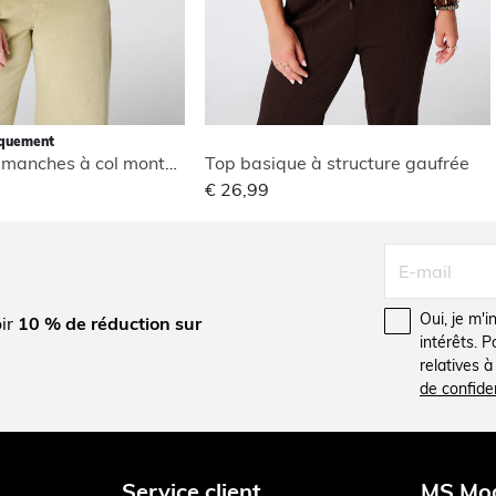
iquement
Blouse sans manches à col montant
Top basique à structure gaufrée
€ 26,99
Oui, je m'
oir
10 % de réduction sur
intérêts. 
relatives 
de confiden
Service client
MS Mo