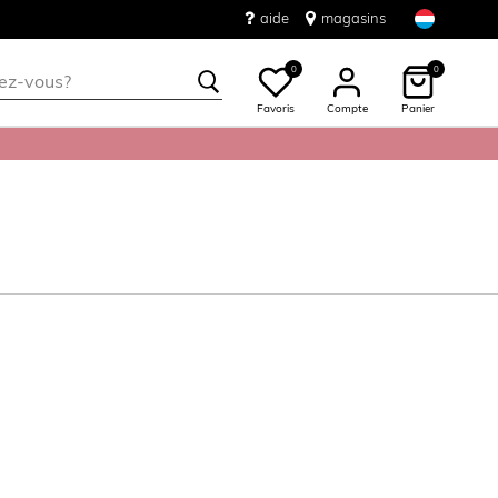
aide
magasins
0
0
Favoris
Compte
Panier