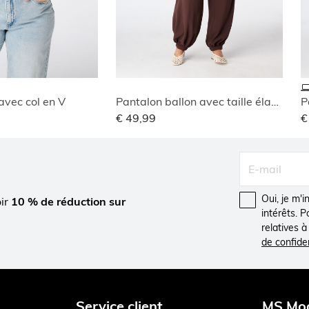
avec col en V
Pantalon ballon avec taille élastique
P
€ 49,99
€
Oui, je m'
oir
10 % de réduction sur
intérêts. 
relatives 
de confiden
Service client
MS Mo