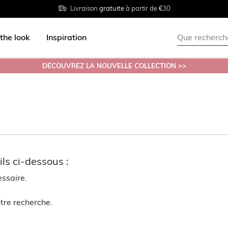
Livraison
Retour
Tailles du
gratuite
gratuit en magasin
38 au 54
à partir de €30
the look
Inspiration
DÉCOUVREZ LA NOUVELLE COLLECTION >>
ls ci-dessous :
essaire.
tre recherche.