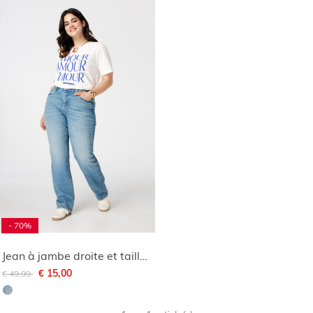
- 70%
Jean à jambe droite et taille moyenne
Remise de
à
€ 15,00
€ 49,99