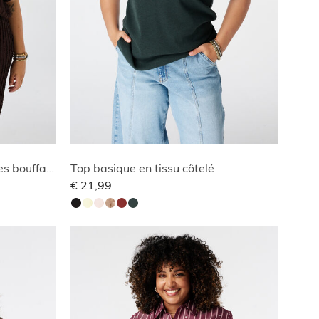
Top en tissu froissé à manches bouffantes
Top basique en tissu côtelé
€ 21,99