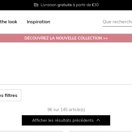
Livraison
Retour
Tailles du
gratuite
gratuit en magasin
38 au 54
à partir de €30
the look
Inspiration
DÉCOUVREZ LA NOUVELLE COLLECTION >>
s filtres
96 sur 145 article(s)
Afficher les résultats précédents