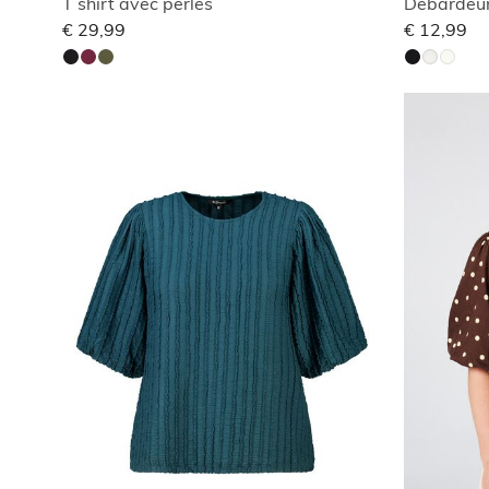
T shirt avec perles
Débardeur
€ 29,99
€ 12,99