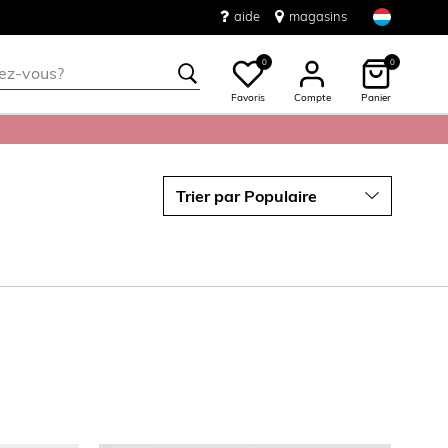
aide
magasins
0
0
Favoris
Compte
Panier