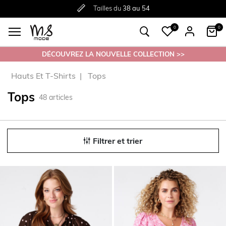
Livraison
Retour
Tailles du
gratuite
gratuit en magasin
38 au 54
à partir de €30
0
0
DÉCOUVREZ LA NOUVELLE COLLECTION >>
Hauts Et T-Shirts
Tops
Tops
48
articles
Filtrer et trier