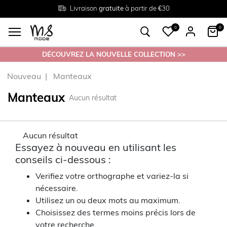
Livraison
Retour
Tailles du
gratuite
gratuit en magasin
38 au 54
à partir de €30
0
0
DÉCOUVREZ LA NOUVELLE COLLECTION >>
Nouveau
Manteaux
Manteaux
Aucun résultat
Aucun résultat
Essayez à nouveau en utilisant les
conseils ci-dessous :
Verifiez votre orthographe et variez-la si
nécessaire.
Utilisez un ou deux mots au maximum.
Choisissez des termes moins précis lors de
votre recherche.