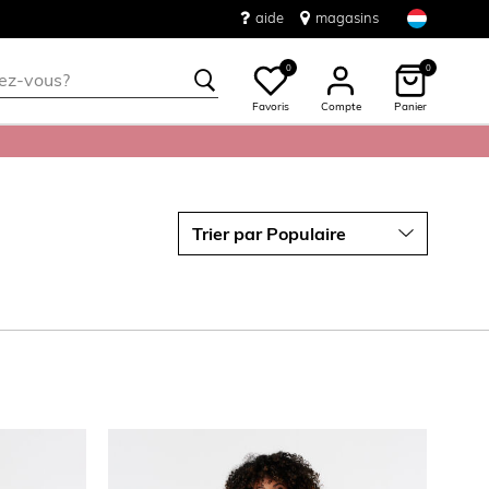
aide
magasins
0
0
Favoris
Compte
Panier