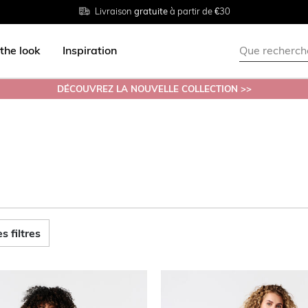
Livraison
Retour
Tailles du
gratuite
gratuit en magasin
38 au 54
à partir de €30
the look
Inspiration
DÉCOUVREZ LA NOUVELLE COLLECTION >>
s filtres