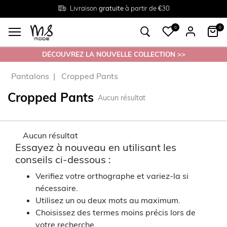
Livraison
Retour
Tailles du
gratuite
gratuit en magasin
38 au 54
à partir de €30
0
0
DÉCOUVREZ LA NOUVELLE COLLECTION >>
Pantalons
Cropped Pants
Cropped Pants
Aucun résultat
Aucun résultat
Essayez à nouveau en utilisant les
conseils ci-dessous :
Verifiez votre orthographe et variez-la si
nécessaire.
Utilisez un ou deux mots au maximum.
Choisissez des termes moins précis lors de
votre recherche.