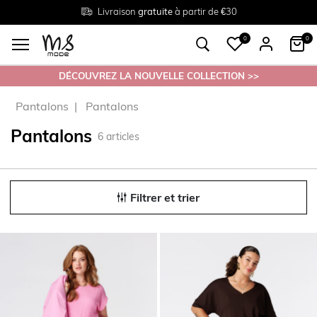
Livraison
Retour
Tailles du
gratuite
gratuit en magasin
38 au 54
à partir de €30
0
0
DÉCOUVREZ LA NOUVELLE COLLECTION >>
Pantalons
Pantalons
Pantalons
6
articles
Filtrer et trier