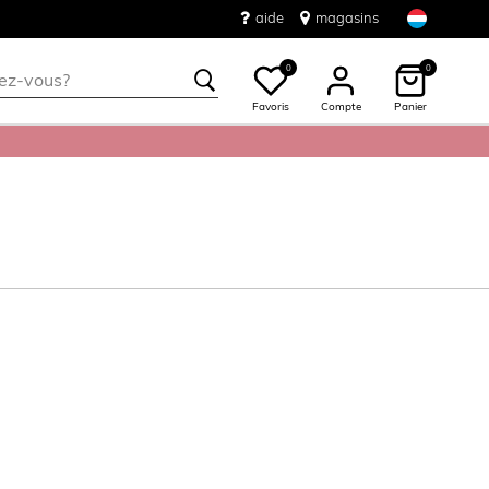
aide
magasins
0
0
Favoris
Compte
Panier