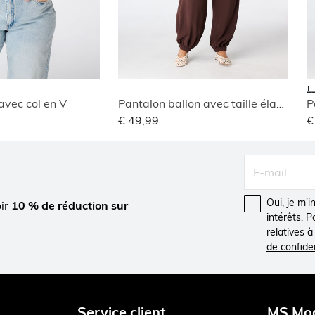
avec col en V
Pantalon ballon avec taille élastique
P
€ 49,99
€
Oui, je m'
oir
10 % de réduction sur
intérêts. 
relatives 
de confiden
Service client
MS Mo