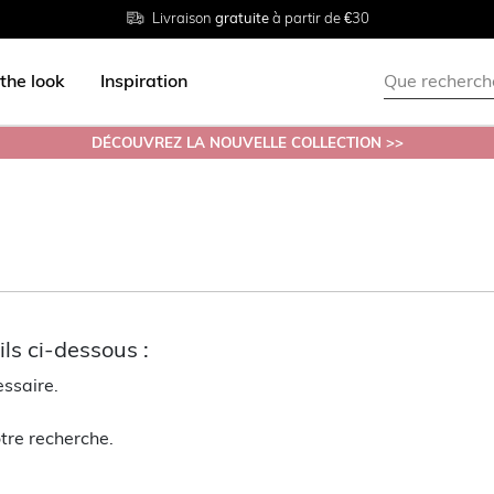
Livraison
Retour
Tailles du
gratuite
gratuit en magasin
38 au 54
à partir de €30
the look
Inspiration
DÉCOUVREZ LA NOUVELLE COLLECTION >>
ls ci-dessous :
essaire.
tre recherche.