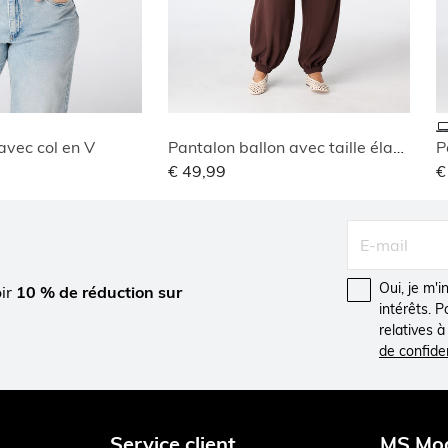
avec col en V
Pantalon ballon avec taille élastique
P
€ 49,99
€
Oui, je m'
oir
10 % de réduction sur
intérêts. 
relatives 
de confiden
Service client
MS Mo