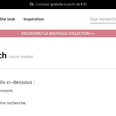
Livraison
Retour
Tailles du
gratuite
gratuit en magasin
38 au 54
à partir de €30
the look
Inspiration
DÉCOUVREZ LA NOUVELLE COLLECTION >>
ch
Aucun résultat
ls ci-dessous :
essaire.
tre recherche.