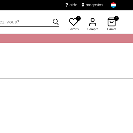
aide
magasins
0
0
Favoris
Compte
Panier