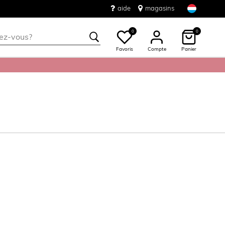
aide
magasins
0
0
Favoris
Compte
Panier