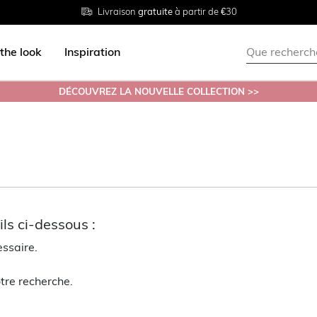
Livraison
Retour
Tailles du
gratuite
gratuit en magasin
38 au 54
à partir de €30
the look
Inspiration
DÉCOUVREZ LA NOUVELLE COLLECTION >>
ls ci-dessous :
essaire.
tre recherche.