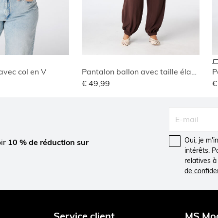
avec col en V
Pantalon ballon avec taille élastique
P
€ 49,99
€
Oui, je m'
oir
10 % de réduction sur
intérêts. 
relatives 
de confiden
Service client
MS Mo