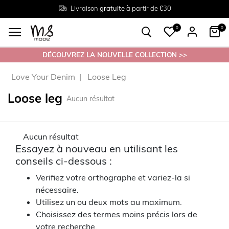
Livraison
Retour
Tailles du
gratuite
gratuit en magasin
38 au 54
à partir de €30
0
0
DÉCOUVREZ LA NOUVELLE COLLECTION >>
Love Your Denim
Loose Leg
Loose leg
Aucun résultat
Aucun résultat
Essayez à nouveau en utilisant les
conseils ci-dessous :
Verifiez votre orthographe et variez-la si
nécessaire.
Utilisez un ou deux mots au maximum.
Choisissez des termes moins précis lors de
votre recherche.