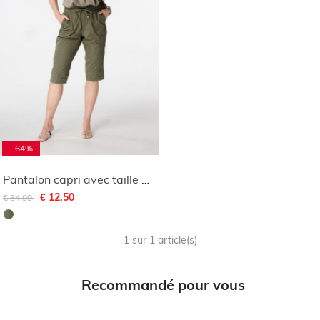
- 64%
Pantalon capri avec taille élastique
Remise de
à
€ 12,50
€ 34,99
1 sur 1 article(s)
Recommandé pour vous