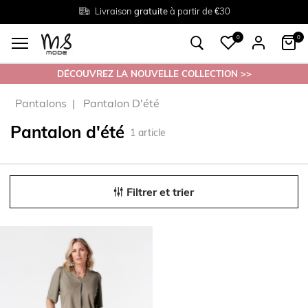
Livraison
Retour
Tailles du
gratuite
gratuit en magasin
38 au 54
à partir de €30
0
0
DÉCOUVREZ LA NOUVELLE COLLECTION >>
Pantalons
Pantalon D'été
Pantalon d'été
1
article
Filtrer et trier