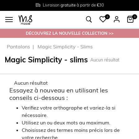
Livraison
Retour
Tailles du
gratuite
gratuit en magasin
38 au 54
à partir de €30
0
0
DÉCOUVREZ LA NOUVELLE COLLECTION >>
Pantalons
Magic Simplicity - Slims
Magic Simplicity - slims
Aucun résultat
Aucun résultat
Essayez à nouveau en utilisant les
conseils ci-dessous :
Verifiez votre orthographe et variez-la si
nécessaire.
Utilisez un ou deux mots au maximum.
Choisissez des termes moins précis lors de
votre recherche.