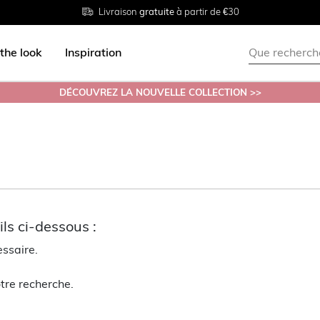
Livraison
Retour
Tailles du
gratuite
gratuit en magasin
38 au 54
à partir de €30
the look
Inspiration
DÉCOUVREZ LA NOUVELLE COLLECTION >>
ls ci-dessous :
essaire.
tre recherche.