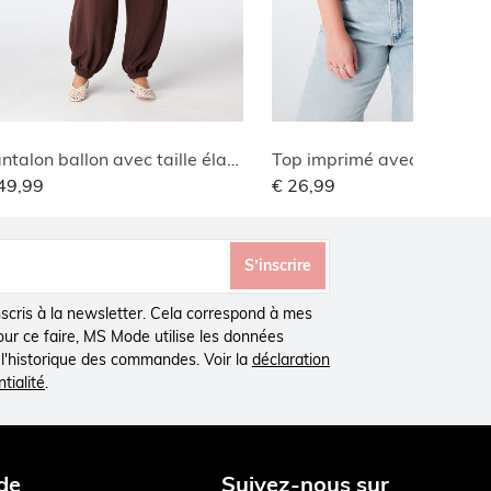
Pantalon ballon avec taille élastique
Top imprimé avec col en V
49,99
€ 26,99
S’inscrire
inscris à la newsletter. Cela correspond à mes
Pour ce faire, MS Mode utilise les données
à l'historique des commandes. Voir la
déclaration
tialité
.
de
Suivez-nous sur