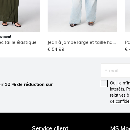
quement
c taille élastique
Jean à jambe large et taille haute
€ 54,99
€ 
Oui, je m'
oir
10 % de réduction sur
intérêts. 
relatives 
de confiden
Service client
MS Mo