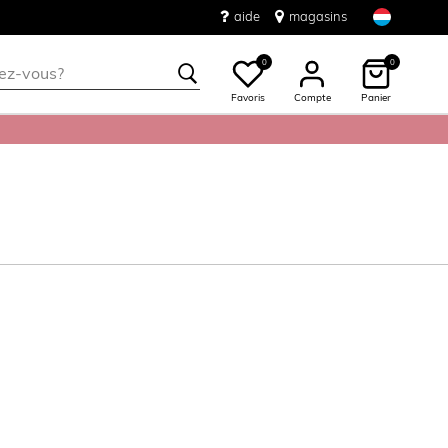
aide
magasins
0
0
Favoris
Compte
Panier