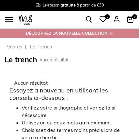
Livraison
Retour
Tailles du
gratuite
gratuit en magasin
38 au 54
à partir de €30
0
0
DÉCOUVREZ LA NOUVELLE COLLECTION >>
Vestes
Le Trench
Le trench
Aucun résultat
Aucun résultat
Essayez à nouveau en utilisant les
conseils ci-dessous :
Verifiez votre orthographe et variez-la si
nécessaire.
Utilisez un ou deux mots au maximum.
Choisissez des termes moins précis lors de
votre recherche.