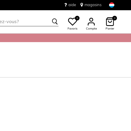
aide
magasins
0
0
Favoris
Compte
Panier