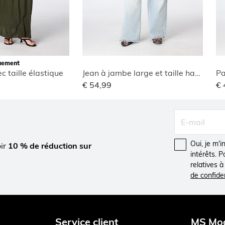
quement
c taille élastique
Jean à jambe large et taille haute
€ 54,99
€ 
Oui, je m'
oir
10 % de réduction sur
intérêts. 
relatives 
de confiden
Service client
MS Mo