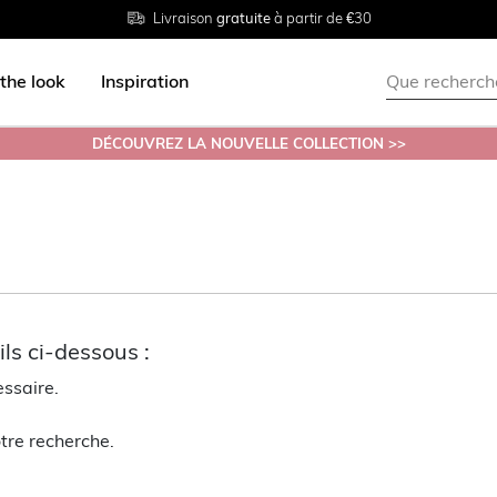
Livraison
Retour
Tailles du
gratuite
gratuit en magasin
38 au 54
à partir de €30
the look
Inspiration
DÉCOUVREZ LA NOUVELLE COLLECTION >>
ls ci-dessous :
essaire.
tre recherche.