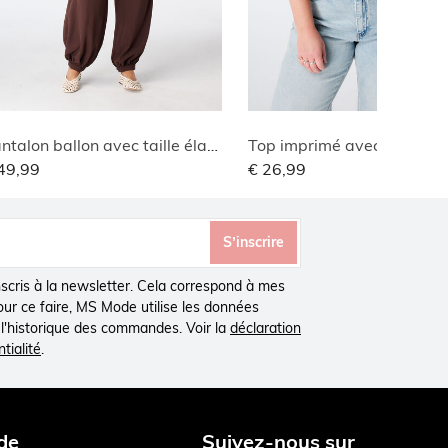
Pantalon ballon avec taille élastique
Top imprimé avec col en V
49,99
€ 26,99
S’inscrire
inscris à la newsletter. Cela correspond à mes
Pour ce faire, MS Mode utilise les données
à l'historique des commandes. Voir la
déclaration
tialité
.
de
Suivez-nous sur