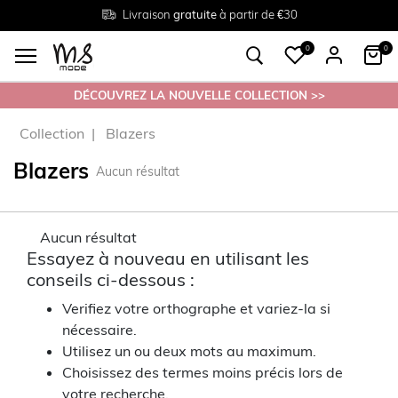
Livraison
Retour
Tailles du
gratuite
gratuit en magasin
38 au 54
à partir de €30
0
0
DÉCOUVREZ LA NOUVELLE COLLECTION >>
Collection
Blazers
Blazers
Aucun résultat
Aucun résultat
Essayez à nouveau en utilisant les
conseils ci-dessous :
Verifiez votre orthographe et variez-la si
nécessaire.
Utilisez un ou deux mots au maximum.
Choisissez des termes moins précis lors de
votre recherche.