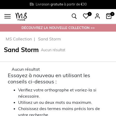
Livraison
Retour
Tailles du
gratuite
gratuit en magasin
38 au 54
à partir de €30
0
0
DÉCOUVREZ LA NOUVELLE COLLECTION >>
MS Collection
Sand Storm
Sand Storm
Aucun résultat
Aucun résultat
Essayez à nouveau en utilisant les
conseils ci-dessous :
Verifiez votre orthographe et variez-la si
nécessaire.
Utilisez un ou deux mots au maximum.
Choisissez des termes moins précis lors de
votre recherche.