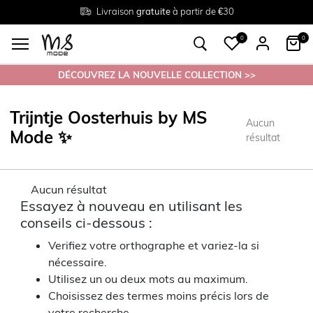
Livraison
Retour
Tailles du
gratuite
gratuit en magasin
38 au 54
à partir de €30
0
0
DÉCOUVREZ LA NOUVELLE COLLECTION >>
Trijntje Oosterhuis by MS
Aucun
Mode ✨
résultat
Aucun résultat
Essayez à nouveau en utilisant les
conseils ci-dessous :
Verifiez votre orthographe et variez-la si
nécessaire.
Utilisez un ou deux mots au maximum.
Choisissez des termes moins précis lors de
votre recherche.