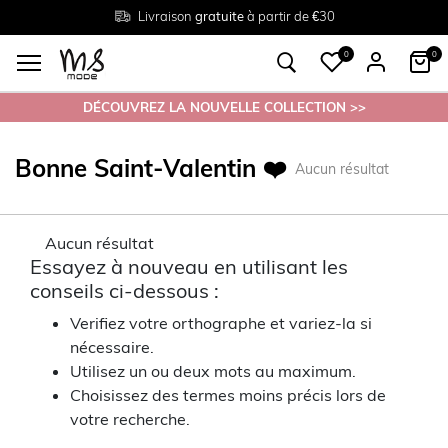
Livraison
Retour
Tailles du
gratuite
gratuit en magasin
38 au 54
à partir de €30
0
0
DÉCOUVREZ LA NOUVELLE COLLECTION >>
Bonne Saint-Valentin ❤️
Aucun résultat
Aucun résultat
Essayez à nouveau en utilisant les
conseils ci-dessous :
Verifiez votre orthographe et variez-la si
nécessaire.
Utilisez un ou deux mots au maximum.
Choisissez des termes moins précis lors de
votre recherche.