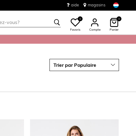
aide
magasins
0
0
Favoris
Compte
Panier