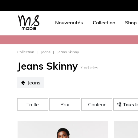
Nouveautés
Collection
Shop 
Collection
Jeans
Jeans Skinny
Jeans Skinny
7
articles
Jeans
sélectionné Jeans
Taille
Prix
Couleur
Tous le