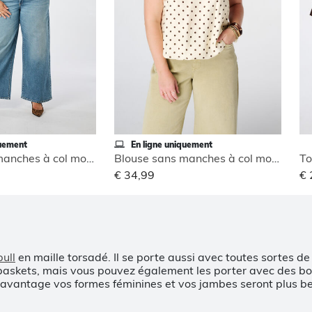
quement
En ligne uniquement
Blouse sans manches à col montant
Blouse sans manches à col montant
To
€ 34,99
€ 
pull
en maille torsadé. Il se porte aussi avec toutes sortes de
askets, mais vous pouvez également les porter avec des bott
avantage vos formes féminines et vos jambes seront plus bel