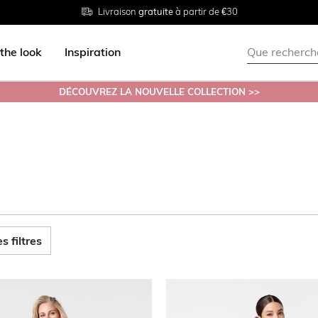
Livraison
Retour
Tailles du
gratuite
gratuit en magasin
38 au 54
à partir de €30
the look
Inspiration
DÉCOUVREZ LA NOUVELLE COLLECTION >>
s filtres