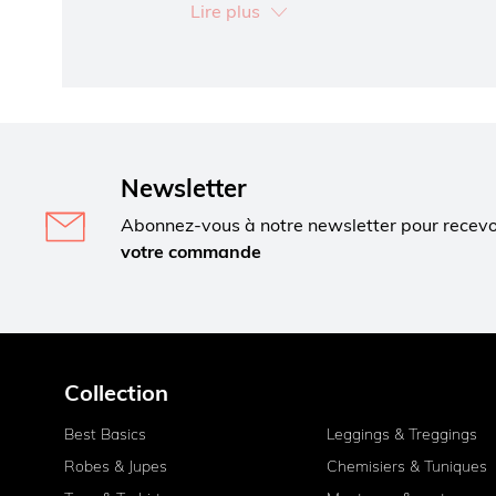
Lire plus
Une fois que vous avez trouvé le jean parfait,
valeur vos hanches, vos jambes ou votre derriè
féminines. Aussi sympa : votre derrière sera 
Aimez vos jeans
Les jeans sont un élément essentiel de toute ga
Heureusement, MS Mode propose des jeans de to
jeans taille haute, des
jeans amples
, des
jeans
Newsletter
idéale pour toutes les femmes, y compris celles q
Abonnez-vous à notre newsletter pour recev
votre commande
Collection
Best Basics
Leggings & Treggings
Robes & Jupes
Chemisiers & Tuniques