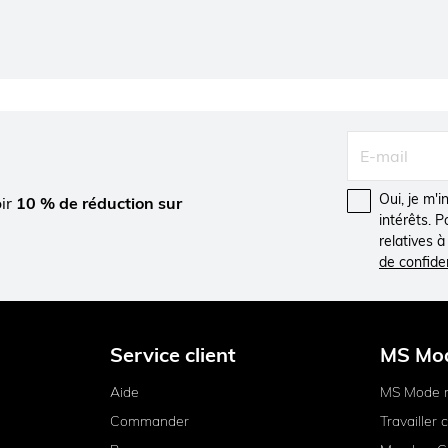
 vous pouvez l'utiliser simplement et le combiner de manière à montrer vos 
re ? Que diriez-vous d'un jean skinny ! Le skinny s'adapte parfaitement au c
accentué et relevé dans notre jean skinny stretch. Alors montrez-vous dans 
rde-robe. Le jean pour femme idéal doit être confortable, mettre votre silho
utes formes, tailles, couleurs et coupes qui mettent joliment en valeur vo
 skinny
, des
slim fit
, des
jeans droits
et des pantalons évasés des tailles 40 à
ui taillent grand. Trouvez votre jean idéal ici !
Oui, je m'
oir
10 % de réduction sur
intérêts. 
relatives 
de confiden
Service client
MS Mo
Aide
MS Mode 
Commander
Travailler