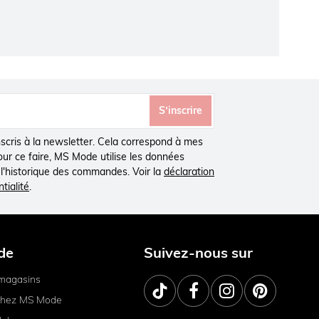
courbes. Vous cherchez un jean qui mettra en
orps et fait ressortir encore plus vos courbes
un jean skinny MS Mode !
uette en valeur et être à la mode.
s formes. Par exemple, nous proposons des
S’inscrire
 54. Les jeans MS Mode sont donc la solution
inscris à la newsletter. Cela correspond à mes
Pour ce faire, MS Mode utilise les données
à l'historique des commandes. Voir la
déclaration
tialité
.
de
Suivez-nous sur
magasins
 chez MS Mode