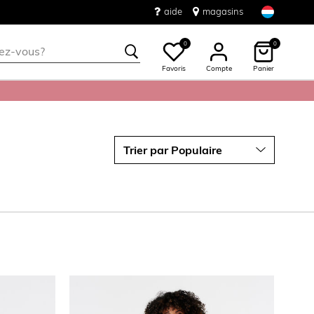
aide
magasins
0
0
Favoris
Compte
Panier