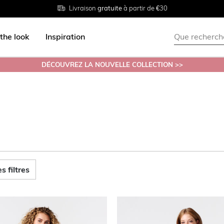
Livraison
Retour
Tailles du
gratuite
gratuit en magasin
38 au 54
à partir de €30
the look
Inspiration
DÉCOUVREZ LA NOUVELLE COLLECTION >>
s filtres