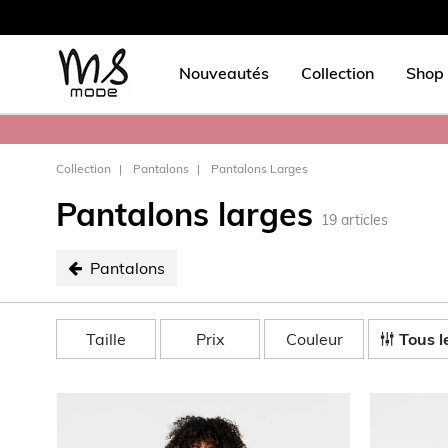
Nouveautés
Collection
Shop 
Collection
Pantalons
Pantalons Larges
Pantalons larges
19
articles
Pantalons
sélectionné Pantalons
Taille
Prix
Couleur
Tous le