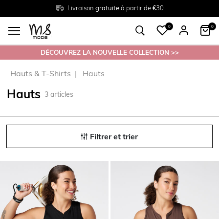
Livraison
Retour
Tailles du
gratuite
gratuit en magasin
38 au 54
à partir de €30
0
0
DÉCOUVREZ LA NOUVELLE COLLECTION >>
Hauts & T-Shirts
Hauts
Hauts
3
articles
Filtrer et trier