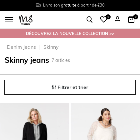
Livraison
Retour
Tailles du
gratuite
gratuit en magasin
38 au 54
à partir de €30
0
0
DÉCOUVREZ LA NOUVELLE COLLECTION >>
Denim Jeans
Skinny
Skinny jeans
7
articles
Filtrer et trier