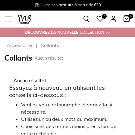
Livraison
Retour
Tailles du
gratuite
gratuit en magasin
38 au 54
à partir de €30
0
0
DÉCOUVREZ LA NOUVELLE COLLECTION >>
Accessoires
Collants
Collants
Aucun résultat
Aucun résultat
Essayez à nouveau en utilisant les
conseils ci-dessous :
Verifiez votre orthographe et variez-la si
nécessaire.
Utilisez un ou deux mots au maximum.
Choisissez des termes moins précis lors de
votre recherche.