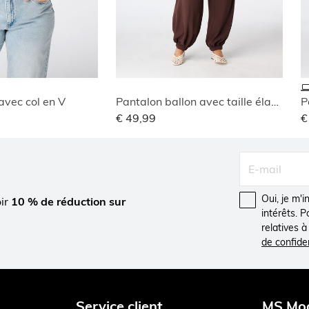
avec col en V
Pantalon ballon avec taille élastique
P
€ 49,99
€
Oui, je m'
oir
10 % de réduction sur
intérêts. 
relatives 
de confiden
Service client
MS Mo