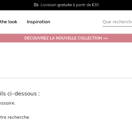
Livraison
Retour
Tailles du
gratuite
gratuit en magasin
38 au 54
à partir de €30
the look
Inspiration
DÉCOUVREZ LA NOUVELLE COLLECTION >>
ls ci-dessous :
essaire.
tre recherche.