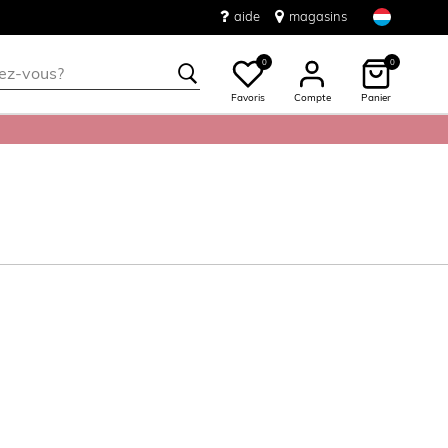
aide
magasins
0
0
Favoris
Compte
Panier