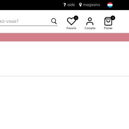
aide
magasins
0
0
Favoris
Compte
Panier