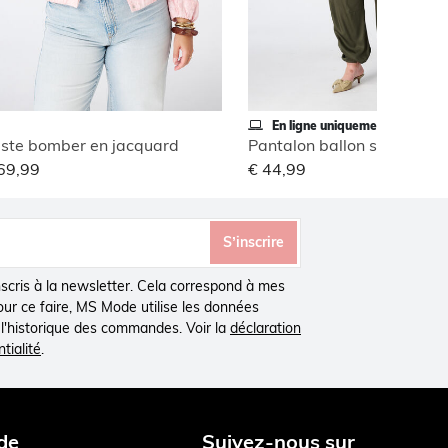
En ligne uniquement
ste bomber en jacquard
Pantalon ballon style carg
69,99
€ 44,99
S’inscrire
inscris à la newsletter. Cela correspond à mes
Pour ce faire, MS Mode utilise les données
à l'historique des commandes. Voir la
déclaration
tialité
.
de
Suivez-nous sur