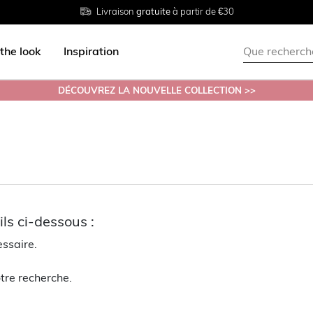
Livraison
Retour
Tailles du
gratuite
gratuit en magasin
38 au 54
à partir de €30
the look
Inspiration
DÉCOUVREZ LA NOUVELLE COLLECTION >>
ls ci-dessous :
essaire.
tre recherche.