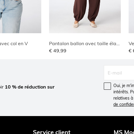
vec col en V
Pantalon ballon avec taille élastique
Ve
€ 49,99
€ 
Oui, je m'
oir
10 % de réduction sur
intérêts. 
relatives 
de confiden
Service client
MS Mo