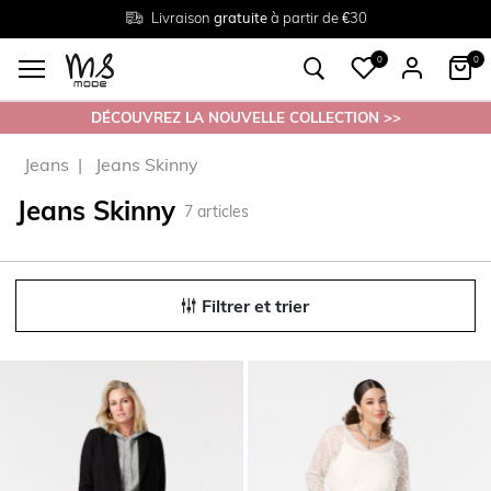
Livraison
Retour
Tailles du
gratuite
gratuit en magasin
38 au 54
à partir de €30
0
0
DÉCOUVREZ LA NOUVELLE COLLECTION >>
Jeans
Jeans Skinny
Jeans Skinny
7
articles
Filtrer et trier